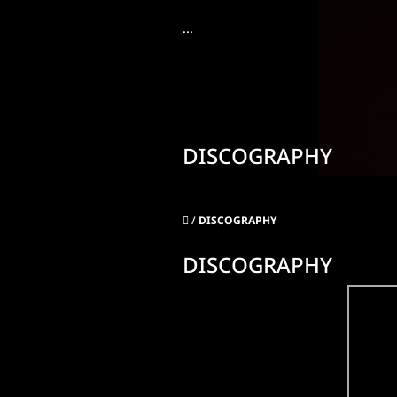
Prejsť
na
...
obsah
DISCOGRAPHY
Domov
/
DISCOGRAPHY
DISCOGRAPHY